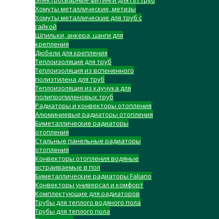
Электросварные фитинги для ПП труб
Хомуты металлические, метизы
Хомуты металлические для труб с
гайкой
Шпильки, анкера, цанги для
крепления
Дюбели для крепления
Теплоизоляция для труб
Теплоизоляция из вспененного
полиэтилена для труб
Теплоизоляция из каучука для
полипропиленовых труб
Радиаторы и конвекторы отопления
Алюминиевые радиаторы отопления
Биметаллические радиаторы
отопления
Стальные панельные радиаторы
отопления
Конвекторы отопления водяные
встраиваемые в пол
Биметаллические радиаторы Faliano
Конвекторы универсал и комфорт
Комплектующие для радиаторов
Трубы для теплого водяного пола
Трубы для теплого пола