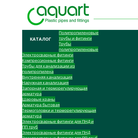
Полипропиленовые
трубы и фитинги
КАТАЛОГ
Трубы
полипропиленовые
Электросварные фитинги
Компрессионные фитинги
Трубы для канализации из
полипропилена
Внутренняя канализация
Наружная канализация
Запорная и терморегулирующая
арматура
Шаровые краны
Арматура бытовая
Термоголовки и терморегулирующая
арматура
Электросварные фитинги для ПНД и
ПП труб
Электросварные фитинги для ПНД