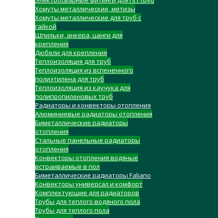
Электросварные фитинги для ПП труб
Хомуты металлические, метизы
Хомуты металлические для труб с
гайкой
Шпильки, анкера, цанги для
крепления
Дюбели для крепления
Теплоизоляция для труб
Теплоизоляция из вспененного
полиэтилена для труб
Теплоизоляция из каучука для
полипропиленовых труб
Радиаторы и конвекторы отопления
Алюминиевые радиаторы отопления
Биметаллические радиаторы
отопления
Стальные панельные радиаторы
отопления
Конвекторы отопления водяные
встраиваемые в пол
Биметаллические радиаторы Faliano
Конвекторы универсал и комфорт
Комплектующие для радиаторов
Трубы для теплого водяного пола
Трубы для теплого пола