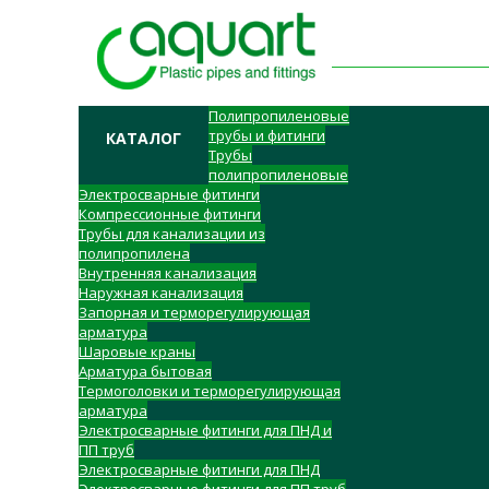
Полипропиленовые
трубы и фитинги
КАТАЛОГ
Трубы
полипропиленовые
Электросварные фитинги
Компрессионные фитинги
Трубы для канализации из
полипропилена
Внутренняя канализация
Наружная канализация
Запорная и терморегулирующая
арматура
Шаровые краны
Арматура бытовая
Термоголовки и терморегулирующая
арматура
Электросварные фитинги для ПНД и
ПП труб
Электросварные фитинги для ПНД