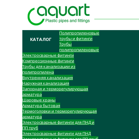
Полипропиленовые
трубы и фитинги
КАТАЛОГ
Трубы
полипропиленовые
Электросварные фитинги
Компрессионные фитинги
Трубы для канализации из
полипропилена
Внутренняя канализация
Наружная канализация
Запорная и терморегулирующая
арматура
Шаровые краны
Арматура бытовая
Термоголовки и терморегулирующая
арматура
Электросварные фитинги для ПНД и
ПП труб
Электросварные фитинги для ПНД