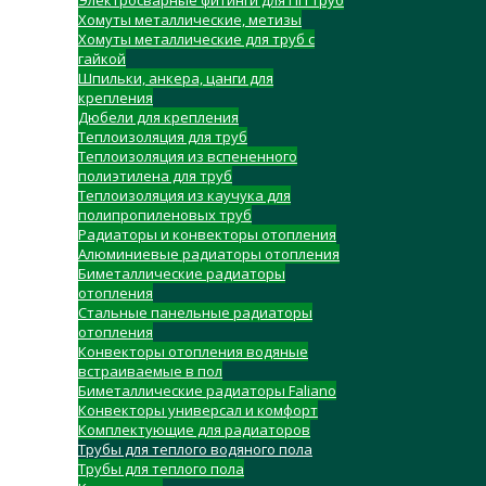
Электросварные фитинги для ПП труб
Хомуты металлические, метизы
Хомуты металлические для труб с
гайкой
Шпильки, анкера, цанги для
крепления
Дюбели для крепления
Теплоизоляция для труб
Теплоизоляция из вспененного
полиэтилена для труб
Теплоизоляция из каучука для
полипропиленовых труб
Радиаторы и конвекторы отопления
Алюминиевые радиаторы отопления
Биметаллические радиаторы
отопления
Стальные панельные радиаторы
отопления
Конвекторы отопления водяные
встраиваемые в пол
Биметаллические радиаторы Faliano
Конвекторы универсал и комфорт
Комплектующие для радиаторов
Трубы для теплого водяного пола
Трубы для теплого пола