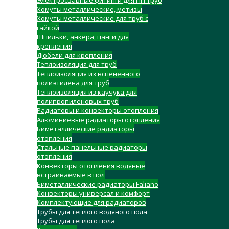
Электросварные фитинги для ПП труб
Хомуты металлические, метизы
Хомуты металлические для труб с
гайкой
Шпильки, анкера, цанги для
крепления
Дюбели для крепления
Теплоизоляция для труб
Теплоизоляция из вспененного
полиэтилена для труб
Теплоизоляция из каучука для
полипропиленовых труб
Радиаторы и конвекторы отопления
Алюминиевые радиаторы отопления
Биметаллические радиаторы
отопления
Стальные панельные радиаторы
отопления
Конвекторы отопления водяные
встраиваемые в пол
Биметаллические радиаторы Faliano
Конвекторы универсал и комфорт
Комплектующие для радиаторов
Трубы для теплого водяного пола
Трубы для теплого пола