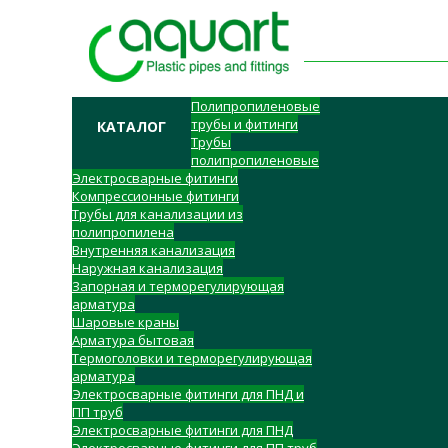
Полипропиленовые
трубы и фитинги
КАТАЛОГ
Трубы
полипропиленовые
Электросварные фитинги
Компрессионные фитинги
Трубы для канализации из
полипропилена
Внутренняя канализация
Наружная канализация
Запорная и терморегулирующая
арматура
Шаровые краны
Арматура бытовая
Термоголовки и терморегулирующая
арматура
Электросварные фитинги для ПНД и
ПП труб
Электросварные фитинги для ПНД